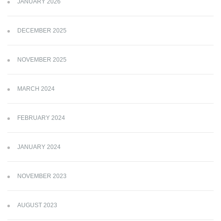
JANUARY 2026
DECEMBER 2025
NOVEMBER 2025
MARCH 2024
FEBRUARY 2024
JANUARY 2024
NOVEMBER 2023
AUGUST 2023