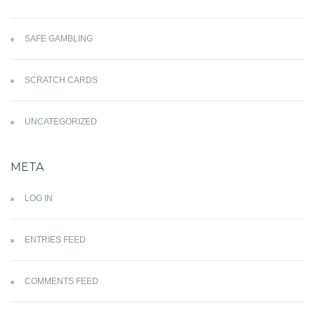
SAFE GAMBLING
SCRATCH CARDS
UNCATEGORIZED
META
LOG IN
ENTRIES FEED
COMMENTS FEED