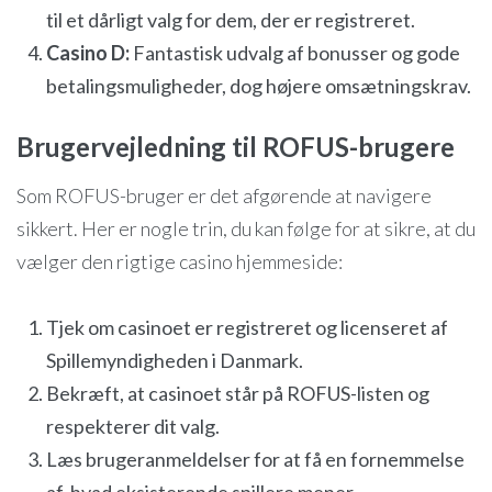
til et dårligt valg for dem, der er registreret.
Casino D:
Fantastisk udvalg af bonusser og gode
betalingsmuligheder, dog højere omsætningskrav.
Brugervejledning til ROFUS-brugere
Som ROFUS-bruger er det afgørende at navigere
sikkert. Her er nogle trin, du kan følge for at sikre, at du
vælger den rigtige casino hjemmeside:
Tjek om casinoet er registreret og licenseret af
Spillemyndigheden i Danmark.
Bekræft, at casinoet står på ROFUS-listen og
respekterer dit valg.
Læs brugeranmeldelser for at få en fornemmelse