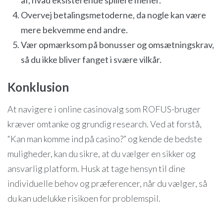
af, hvad eksisterende spillere mener.
Overvej betalingsmetoderne, da nogle kan være
mere bekvemme end andre.
Vær opmærksom på bonusser og omsætningskrav,
så du ikke bliver fanget i svære vilkår.
Konklusion
At navigere i online casinovalg som ROFUS-bruger
kræver omtanke og grundig research. Ved at forstå,
“Kan man komme ind på casino?” og kende de bedste
muligheder, kan du sikre, at du vælger en sikker og
ansvarlig platform. Husk at tage hensyn til dine
individuelle behov og præferencer, når du vælger, så
du kan udelukke risikoen for problemspil.