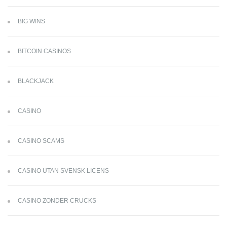
BIG WINS
BITCOIN CASINOS
BLACKJACK
CASINO
CASINO SCAMS
CASINO UTAN SVENSK LICENS
CASINO ZONDER CRUCKS