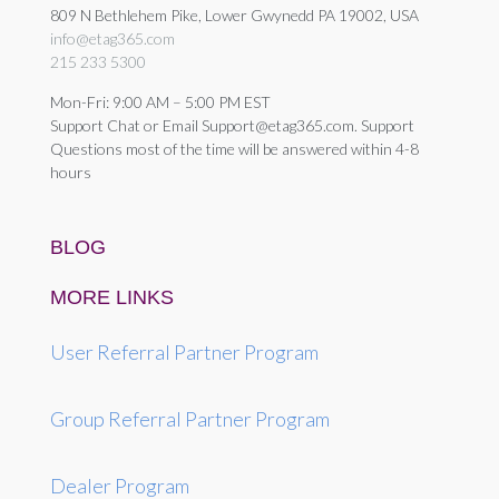
809 N Bethlehem Pike, Lower Gwynedd PA 19002, USA
info@etag365.com
215 233 5300
Mon-Fri: 9:00 AM – 5:00 PM EST
Support Chat or Email Support@etag365.com. Support
Questions most of the time will be answered within 4-8
hours
BLOG
MORE LINKS
User Referral Partner Program
Group Referral Partner Program
Dealer Program