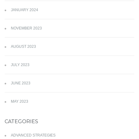
JANUARY 2024
NOVEMBER 2023
AUGUST 2023
JULY 2023
JUNE 2023
MAY 2023
CATEGORIES
ADVANCED STRATEGIES