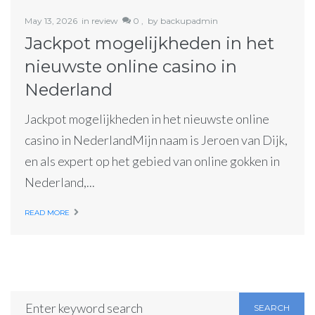
May 13, 2026
in
review
0 ,
by
backupadmin
Jackpot mogelijkheden in het
nieuwste online casino in
Nederland
Jackpot mogelijkheden in het nieuwste online
casino in NederlandMijn naam is Jeroen van Dijk,
en als expert op het gebied van online gokken in
Nederland,...
READ MORE
S
SEARCH