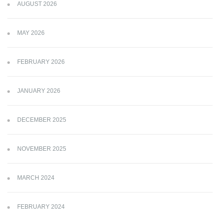
AUGUST 2026
MAY 2026
FEBRUARY 2026
JANUARY 2026
DECEMBER 2025
NOVEMBER 2025
MARCH 2024
FEBRUARY 2024