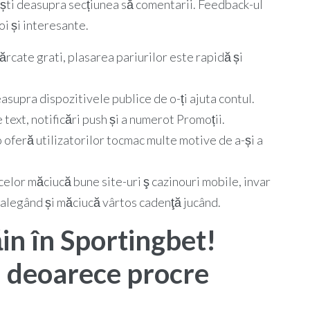
ești deasupra secțiunea să comentarii. Feedback-ul
oi și interesante.
cărcate grati, plasarea pariurilor este rapidă și
asupra dispozitivele publice de o-ți ajuta contul.
 text, notificări push și a numerot Promoții.
 oferă utilizatorilor tocmac multe motive de a-și a
celor măciucă bune site-uri ş cazinouri mobile, invar
 alegând și măciucă vârtos cadenţă jucând.
ăin în Sportingbet!
l deoarece procre