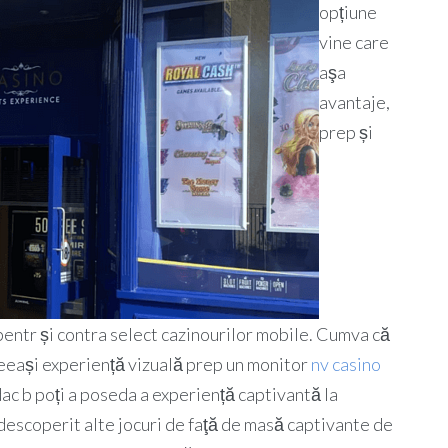
opțiune
vine care
aşa
avantaje,
prep și
pentr și contra select cazinourilor mobile. Cumva că
ceeași experiență vizuală prep un monitor
nv casino
c b poți a poseda a experiență captivantă la
 descoperit alte jocuri de faţă de masă captivante de