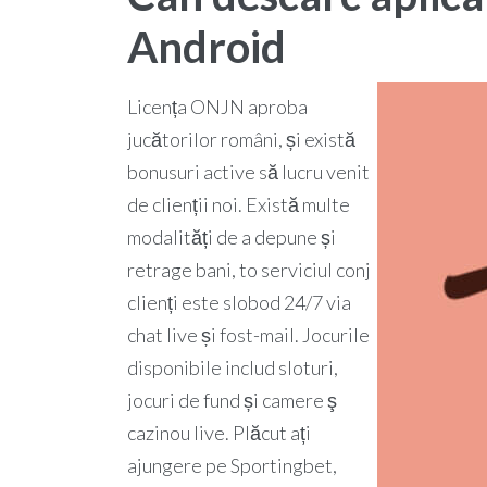
Android
Licența ONJN aproba
jucătorilor români, și există
bonusuri active să lucru venit
de clienții noi. Există multe
modalități de a depune și
retrage bani, to serviciul conj
clienți este slobod 24/7 via
chat live și fost-mail. Jocurile
disponibile includ sloturi,
jocuri de fund și camere ş
cazinou live. Plăcut ați
ajungere pe Sportingbet,