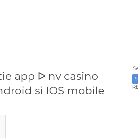
Se
tie app ᐅ nv casino
S
droid si IOS mobile
R