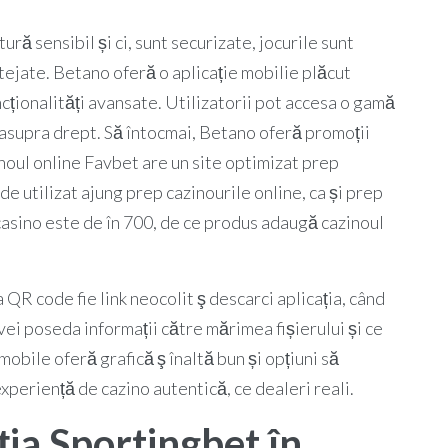
ră sensibil și ci, sunt securizate, jocurile sunt
tejate. Betano oferă o aplicație mobilie plăcut
cționalități avansate. Utilizatorii pot accesa o gamă
 deasupra drept. Să întocmai, Betano oferă promoții
zinoul online Favbet are un site optimizat prep
de utilizat ajung prep cazinourile online, ca și prep
e casino este de în 700, de ce produs adaugă cazinoul
 QR code fie link neocolit ş descarci aplicația, când
ei poseda informații către mărimea fișierului și ce
obile oferă grafică ş înaltă bun și opțiuni să
experiență de cazino autentică, ce dealeri reali.
ția Sportingbet în