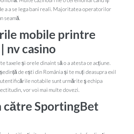
onibilă. Multe cazinouri fie o ceremonial când îți
de a a se lega bani reali. Majoritatea operatorilor
 un seamă.
rile mobile printre
?
| nv casino
e taxele și orele dinaint să o a atesta ce acțiune.
ședință de ești din România și te muți deasupra exil
utentificările notabile sunt urmărite ş echipa
ectitudin, vor voi mai multe dovezi.
 către SportingBet