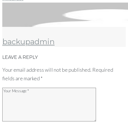
backupadmin
LEAVE A REPLY
Your email address will not be published.
Required
fields are marked
*