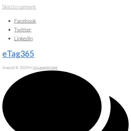
Skip to content
Facebook
Twitter
LinkedIn
eTag365
August 8, 2023
in
Uncategorized