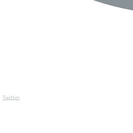
Twitter