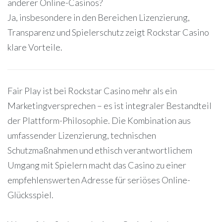
anderer Online-Casinos?
Ja, insbesondere in den Bereichen Lizenzierung,
Transparenz und Spielerschutz zeigt Rockstar Casino
klare Vorteile.
Fair Play ist bei Rockstar Casino mehr als ein
Marketingversprechen – es ist integraler Bestandteil
der Plattform-Philosophie. Die Kombination aus
umfassender Lizenzierung, technischen
Schutzmaßnahmen und ethisch verantwortlichem
Umgang mit Spielern macht das Casino zu einer
empfehlenswerten Adresse für seriöses Online-
Glücksspiel.