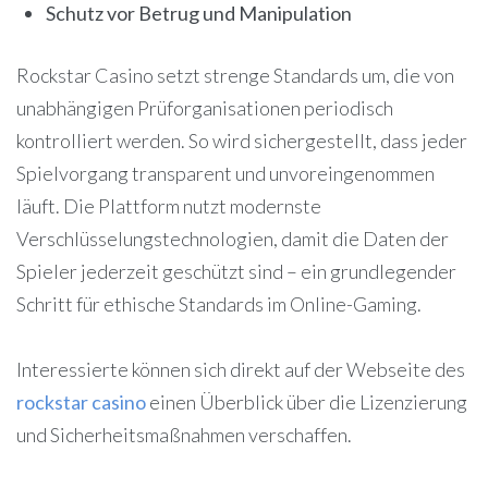
Schutz vor Betrug und Manipulation
Rockstar Casino setzt strenge Standards um, die von
unabhängigen Prüforganisationen periodisch
kontrolliert werden. So wird sichergestellt, dass jeder
Spielvorgang transparent und unvoreingenommen
läuft. Die Plattform nutzt modernste
Verschlüsselungstechnologien, damit die Daten der
Spieler jederzeit geschützt sind – ein grundlegender
Schritt für ethische Standards im Online-Gaming.
Interessierte können sich direkt auf der Webseite des
rockstar casino
einen Überblick über die Lizenzierung
und Sicherheitsmaßnahmen verschaffen.