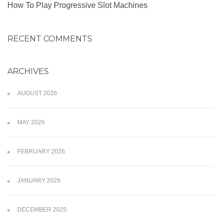
How To Play Progressive Slot Machines
RECENT COMMENTS
ARCHIVES
AUGUST 2026
MAY 2026
FEBRUARY 2026
JANUARY 2026
DECEMBER 2025