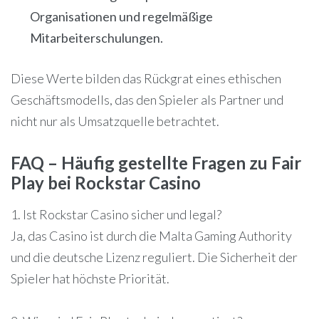
Organisationen und regelmäßige
Mitarbeiterschulungen.
Diese Werte bilden das Rückgrat eines ethischen
Geschäftsmodells, das den Spieler als Partner und
nicht nur als Umsatzquelle betrachtet.
FAQ – Häufig gestellte Fragen zu Fair
Play bei Rockstar Casino
1. Ist Rockstar Casino sicher und legal?
Ja, das Casino ist durch die Malta Gaming Authority
und die deutsche Lizenz reguliert. Die Sicherheit der
Spieler hat höchste Priorität.