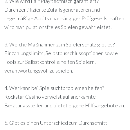
2. Wie wird Fair Play technisch garantiert?
Durch zertifizierte Zufallsgeneratoren und
regelmäßige Audits unabhängiger Prüfgesellschaften
wird manipulationsfreies Spielen gewährleistet.
3. Welche Maßnahmen zum Spielerschutz gibt es?
Einzahlungslimits, Selbstausschlussoptionen sowie
Tools zur Selbstkontrolle helfen Spielern,
verantwortungsvoll zu spielen.
4. Wer kann bei Spielsuchtproblemen helfen?
Rockstar Casino verweist auf anerkannte
Beratungsstellen und bietet eigene Hilfsangebote an.
5. Gibt es einen Unterschied zum Durchschnitt