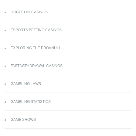
DOGECOIN CASINOS
ESPORTS BETTING CASINOS
EXPLORING THE EROVNULI
FAST WITHDRAWAL CASINOS
GAMBLING LAWS
GAMBLING STATISTICS
GAME SHOWS