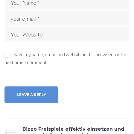
Save my name, email, and website in this browser for the
next time I comment.
P
Bizzo Freispiele effektiv einsetzen und