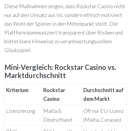
Diese Maßnahmen zeigen, dass Rockstar Casino nicht
nur auf den Umsatz aus ist, sondern ethisch motiviert
das Wohl der Spieler in den Mittelpunkt stellt. Die
Plattform kommuniziert transparent über Risiken und
bietet klare Hinweise zu verantwortungsvollem
Glücksspiel.
Mini-Vergleich: Rockstar Casino vs.
Marktdurchschnitt
Kriterium
Rockstar
Durchschnitt auf
Casino
dem Markt
Lizenzierung
Malta &
Oft nur EU-Lizenz
Deutschland
(Malta, Curacao)