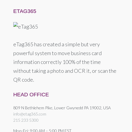
ETAG365
eTag365 has created a simple but very
powerful system to move business card
information correctly 100% of the time
without taking a photo and OCR it, or scan the
QR code.
HEAD OFFICE
809 N Bethlehem Pike, Lower Gwynedd PA 19002, USA
info@etag365.com
215 233 5300
Mon-Fri: 9:00 AM – 5:00 PM EST