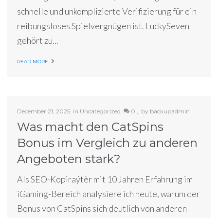
schnelle und unkomplizierte Verifizierung für ein
reibungsloses Spielvergnügen ist. LuckySeven
gehört zu...
READ MORE
December 21, 2025
in
Uncategorized
0 ,
by
backupadmin
Was macht den CatSpins
Bonus im Vergleich zu anderen
Angeboten stark?
Als SEO-Kopiraýtèr mit 10 Jahren Erfahrung im
iGaming-Bereich analysiere ich heute, warum der
Bonus von CatSpins sich deutlich von anderen