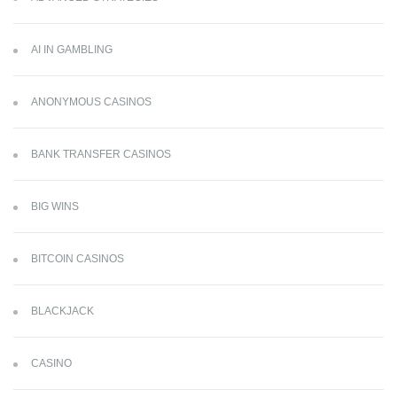
AI IN GAMBLING
ANONYMOUS CASINOS
BANK TRANSFER CASINOS
BIG WINS
BITCOIN CASINOS
BLACKJACK
CASINO