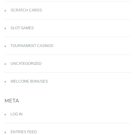
SCRATCH CARDS
SLOT GAMES
TOURNAMENT CASINOS
UNCATEGORIZED
WELCOME BONUSES
META
LOG IN
ENTRIES FEED