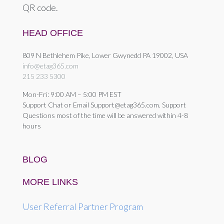
QR code.
HEAD OFFICE
809 N Bethlehem Pike, Lower Gwynedd PA 19002, USA
info@etag365.com
215 233 5300
Mon-Fri: 9:00 AM – 5:00 PM EST
Support Chat or Email Support@etag365.com. Support
Questions most of the time will be answered within 4-8
hours
BLOG
MORE LINKS
User Referral Partner Program