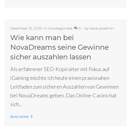
December 15, 2025
in
Uncategorized
0 ,
by
backupadmin
Wie kann man bei
NovaDreams seine Gewinne
sicher auszahlen lassen
Als erfahrener SEO-Kopiraiter mit Fokus auf
iGaming möchte ich heute einen praxisnahen
Leitfaden zum sicheren Auszahlen von Gewinnen
bei NovaDreams geben. Das Online-Casino hat
sich...
READ MORE