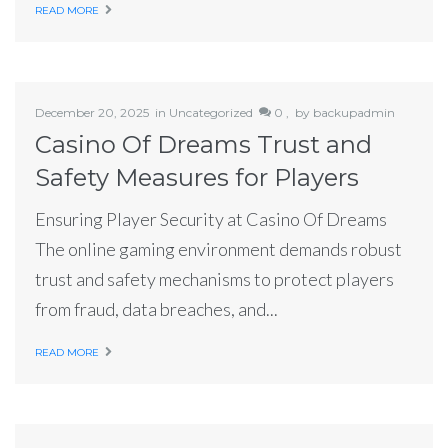
READ MORE
December 20, 2025
in
Uncategorized
0 ,
by
backupadmin
Casino Of Dreams Trust and
Safety Measures for Players
Ensuring Player Security at Casino Of Dreams
The online gaming environment demands robust
trust and safety mechanisms to protect players
from fraud, data breaches, and...
READ MORE