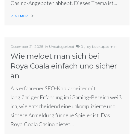
Casino-Angeboten abhebt. Dieses Thema ist...
READ MORE
December 21, 2025
in
Uncategorized
0 ,
by
backupadmin
Wie meldet man sich bei
RoyalCoala einfach und sicher
an
Als erfahrener SEO-Kopiarbeiter mit
langjähriger Erfahrung im iGaming-Bereich weiß
ich, wie entscheidend eine unkomplizierte und
sichere Anmeldung für neue Spieler ist. Das
RoyalCoala Casino bietet...