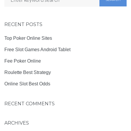
t
e
s
a
n
r
a
RECENT POSTS
c
v
Top Poker Online Sites
h
i
g
f
Free Slot Games Android Tablet
a
o
Fee Poker Online
t
r
Roulette Best Strategy
i
:
o
Online Slot Best Odds
n
RECENT COMMENTS
ARCHIVES